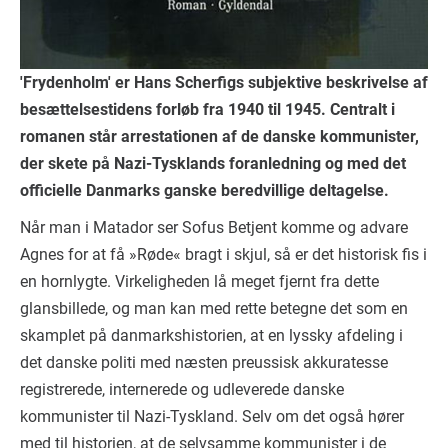
'Frydenholm' er Hans Scherfigs subjektive beskrivelse af
besættelsestidens forløb fra 1940 til 1945. Centralt i
romanen står arrestationen af de danske kommunister,
der skete på Nazi-Tysklands foranledning og med det
officielle Danmarks ganske beredvillige deltagelse.
Når man i Matador ser Sofus Betjent komme og advare
Agnes for at få »Røde« bragt i skjul, så er det historisk fis i
en hornlygte. Virkeligheden lå meget fjernt fra dette
glansbillede, og man kan med rette betegne det som en
skamplet på danmarkshistorien, at en lyssky afdeling i
det danske politi med næsten preussisk akkuratesse
registrerede, internerede og udleverede danske
kommunister til Nazi-Tyskland. Selv om det også hører
med til historien, at de selvsamme kommunister i de