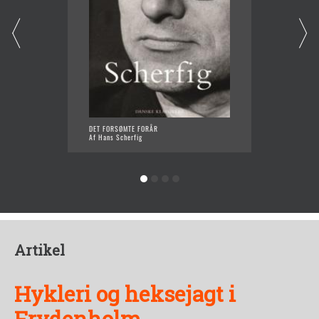
DET FORSØMTE FORÅR
FRYDE
Af Hans Scherfig
Af Hans
Artikel
Hykleri og heksejagt i
Frydenholm