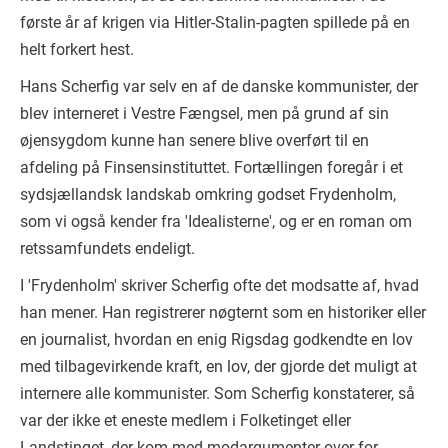
første år af krigen via Hitler-Stalin-pagten spillede på en
helt forkert hest.
Hans Scherfig var selv en af de danske kommunister, der
blev interneret i Vestre Fængsel, men på grund af sin
øjensygdom kunne han senere blive overført til en
afdeling på Finsensinstituttet. Fortællingen foregår i et
sydsjællandsk landskab omkring godset Frydenholm,
som vi også kender fra 'Idealisterne', og er en roman om
retssamfundets endeligt.
I 'Frydenholm' skriver Scherfig ofte det modsatte af, hvad
han mener. Han registrerer nøgternt som en historiker eller
en journalist, hvordan en enig Rigsdag godkendte en lov
med tilbagevirkende kraft, en lov, der gjorde det muligt at
internere alle kommunister. Som Scherfig konstaterer, så
var der ikke et eneste medlem i Folketinget eller
Landstinget, der kom med modargumenter over for