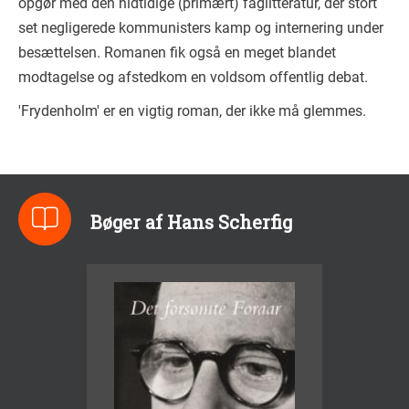
opgør med den hidtidige (primært) faglitteratur, der stort
set negligerede kommunisters kamp og internering under
besættelsen. Romanen fik også en meget blandet
modtagelse og afstedkom en voldsom offentlig debat.
'Frydenholm' er en vigtig roman, der ikke må glemmes.
Bøger af Hans Scherfig