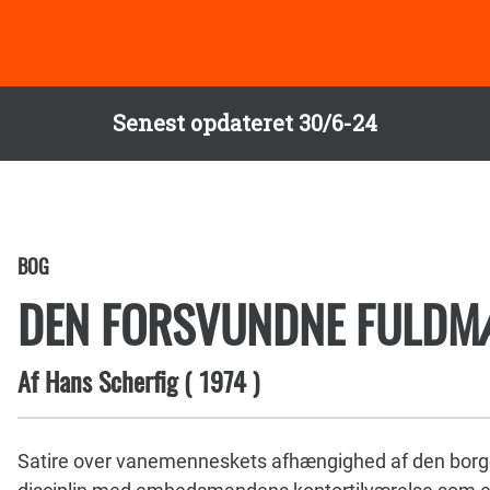
Senest opdateret 30/6-24
BOG
DEN FORSVUNDNE FULDM
Af
Hans Scherfig
(
1974
)
Satire over vanemenneskets afhængighed af den borger