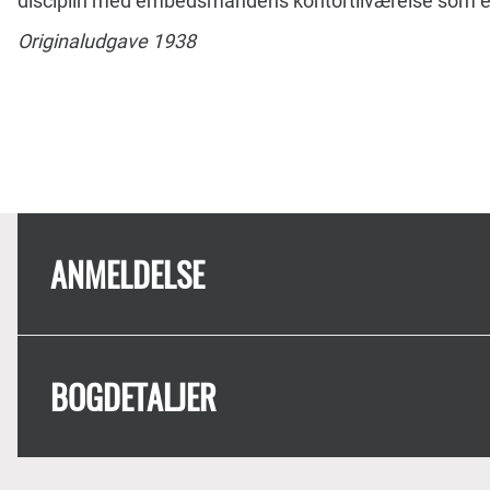
disciplin med embedsmandens kontortilværelse som 
Originaludgave 1938
ANMELDELSE
BOGDETALJER