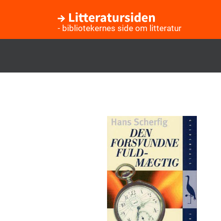
- bibliotekernes side om litteratur
Gå
til
hovedindhold