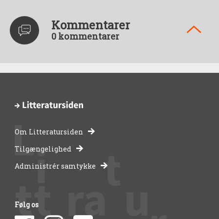
Kommentarer
0 kommentarer
Om Litteratursiden
-
Tilgængelighed
Administrér samtykke
bibliotekernes
side
Følg os