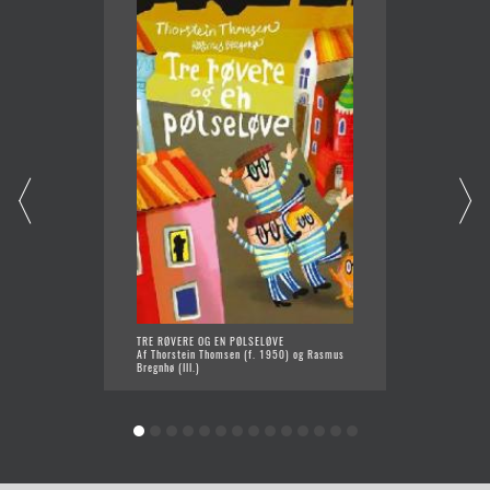
TRE RØVERE OG EN PØLSELØVE
DUKKEM
Af Thorstein Thomsen (f. 1950) og Rasmus
Af Thor
Bregnhø (Ill.)