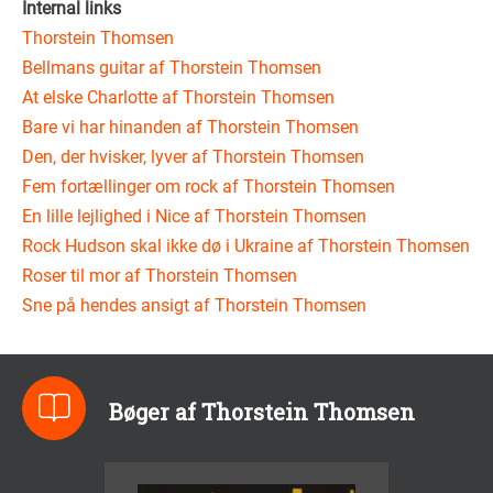
Internal links
Thorstein Thomsen
Bellmans guitar af Thorstein Thomsen
At elske Charlotte af Thorstein Thomsen
Bare vi har hinanden af Thorstein Thomsen
Den, der hvisker, lyver af Thorstein Thomsen
Fem fortællinger om rock af Thorstein Thomsen
En lille lejlighed i Nice af Thorstein Thomsen
Rock Hudson skal ikke dø i Ukraine af Thorstein Thomsen
Roser til mor af Thorstein Thomsen
Sne på hendes ansigt af Thorstein Thomsen
Bøger af Thorstein Thomsen