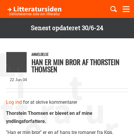
Togg
navi
- bibliotekernes side om litteratur
Senest opdateret 30/6-24
Børnebøger
Gå
til
Boglister
hovedindhold
ANMELDELSE
HAN ER MIN BROR AF THORSTEIN
THOMSEN
Temaer
22 Jun.04
Log ind
for at skrive kommentarer
Thorstein Thomsen er blevet en af mine
yndlingsforfattere.
"Han er min bror" er en af hans tre romaner fra Kgs.