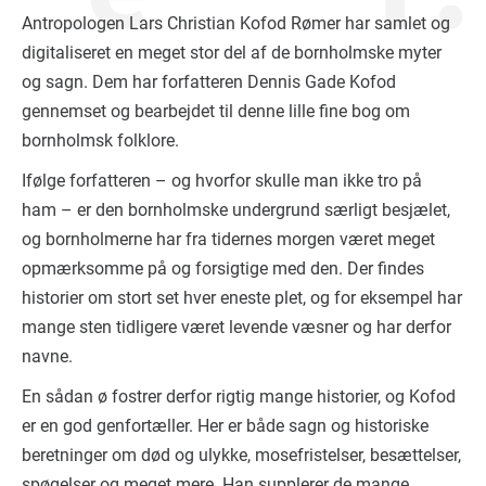
Antropologen Lars Christian Kofod Rømer har samlet og
digitaliseret en meget stor del af de bornholmske myter
og sagn. Dem har forfatteren Dennis Gade Kofod
gennemset og bearbejdet til denne lille fine bog om
bornholmsk folklore.
Ifølge forfatteren – og hvorfor skulle man ikke tro på
ham – er den bornholmske undergrund særligt besjælet,
og bornholmerne har fra tidernes morgen været meget
opmærksomme på og forsigtige med den. Der findes
historier om stort set hver eneste plet, og for eksempel har
mange sten tidligere været levende væsner og har derfor
navne.
En sådan ø fostrer derfor rigtig mange historier, og Kofod
er en god genfortæller. Her er både sagn og historiske
beretninger om død og ulykke, mosefristelser, besættelser,
spøgelser og meget mere. Han supplerer de mange