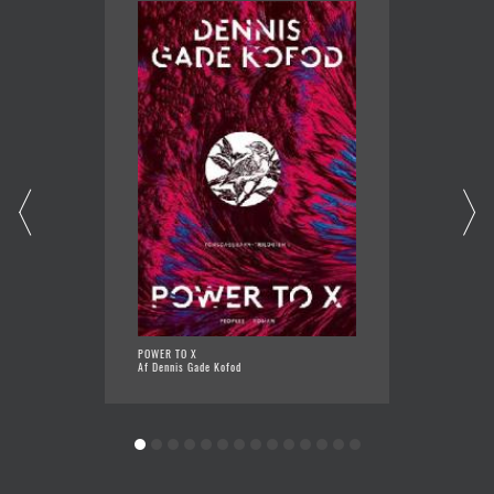
POWER TO X
BESAT
Af Dennis Gade Kofod
Af Denn
Jensen (