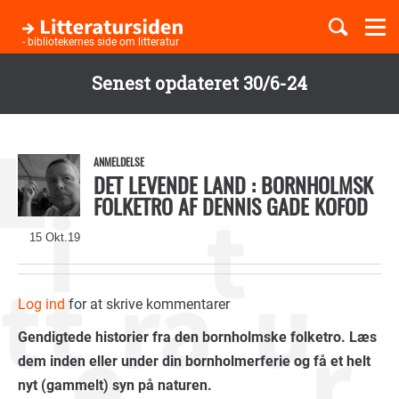
Togg
navi
- bibliotekernes side om litteratur
Senest opdateret 30/6-24
Børnebøger
Gå
til
Boglister
hovedindhold
ANMELDELSE
DET LEVENDE LAND : BORNHOLMSK
FOLKETRO AF DENNIS GADE KOFOD
Temaer
15 Okt.19
Log ind
for at skrive kommentarer
Gendigtede historier fra den bornholmske folketro. Læs
dem inden eller under din bornholmerferie og få et helt
nyt (gammelt) syn på naturen.