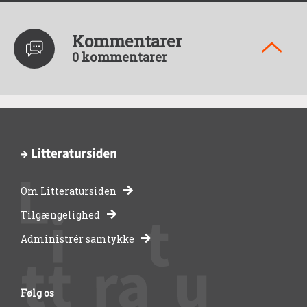
Kommentarer
0 kommentarer
Om Litteratursiden
-
Tilgængelighed
Administrér samtykke
bibliotekernes
side
Følg os