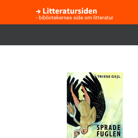
- bibliotekernes side om litteratur
Gå
til
hovedindhold