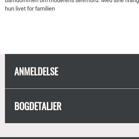
barndommen om moderens selvmord. Med sine tvangs
hun livet for familien
ANMELDELSE
BOGDETALJER