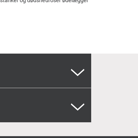
tanker og dødsneuroser ødelægger