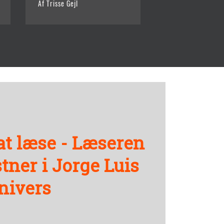
Af Trisse Gejl
Af Trisse Gejl
at læse - Læseren
ner i Jorge Luis
nivers