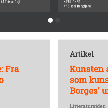
Af Trisse Gejl
KÆRLIGHED
Af Sissel Bergfjord
Artikel
: Fra
Kunsten 
o
som kunst
Borges' u
Litteratursiden