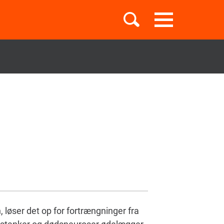
Toggle
navigation
Børnebøger
Boglister
Temaer
 løser det op for fortrængninger fra