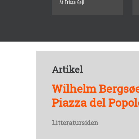
Af Trisse Gejl
Artikel
Wilhelm Bergsøe
Piazza del Popol
Litteratursiden