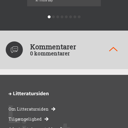
Af Trisse Gejl
Af Triss
Kommentarer
0 kommentarer
Om Litteratursiden
-
Tilgængelighed