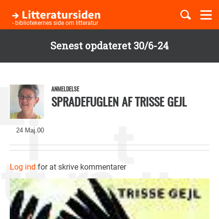
Togg
navi
- bibliotekernes side om litteratur
Senest opdateret 30/6-24
Børnebøger
Gå
til
Boglister
hovedindhold
ANMELDELSE
SPRADEFUGLEN AF TRISSE GEJL
Temaer
24 Maj.00
Log ind
for at skrive kommentarer