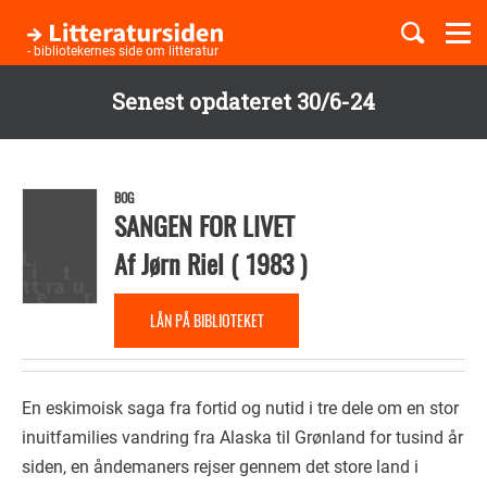
Togg
navi
- bibliotekernes side om litteratur
Senest opdateret 30/6-24
Børnebøger
Gå
til
Boglister
hovedindhold
BOG
SANGEN FOR LIVET
Af
Jørn Riel
(
1983
)
Temaer
LÅN PÅ BIBLIOTEKET
En eskimoisk saga fra fortid og nutid i tre dele om en stor
inuitfamilies vandring fra Alaska til Grønland for tusind år
siden, en åndemaners rejser gennem det store land i