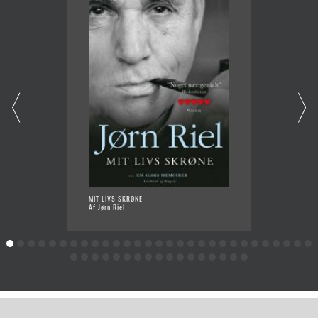
KLØFTE
MIT LIVS SKRØNE
Af Jørn 
Af Jørn Riel