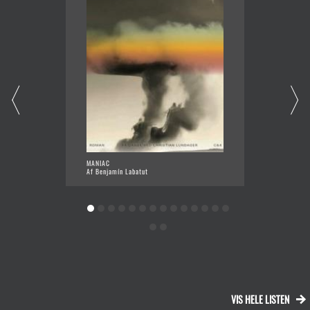
MANIAC
NÅR VI
Af Benjamín Labatut
Af Benj
VIS HELE LISTEN