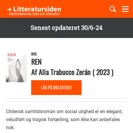
Togg
navi
- bibliotekernes side om litteratur
Senest opdateret 30/6-24
Børnebøger
Gå
til
Boglister
hovedindhold
BOG
REN
Af
Alia Trabucco Zerán
(
2023
)
Temaer
LÅN PÅ BIBLIOTEKET
Chilensk samtidsroman om social ulighed er en elegant,
veludført og tragisk fortælling, som ikke kan anbefales
nok.