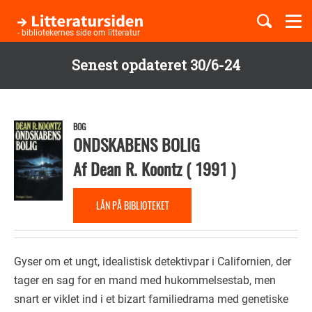
Togg
navi
- bibliotekernes side om litteratur
Senest opdateret 30/6-24
Børnebøger
Gå
til
Boglister
hovedindhold
BOG
ONDSKABENS BOLIG
Af
Dean R. Koontz
(
1991
)
Temaer
LÅN PÅ BIBLIOTEKET
Gyser om et ungt, idealistisk detektivpar i Californien, der
tager en sag for en mand med hukommelsestab, men
snart er viklet ind i et bizart familiedrama med genetiske