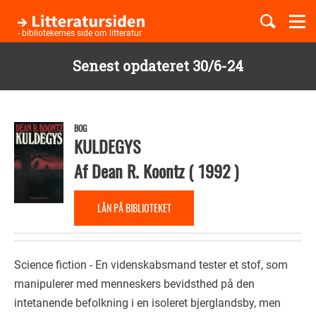
Togg
navi
- bibliotekernes side om litteratur
Senest opdateret 30/6-24
Børnebøger
Gå
til
Boglister
hovedindhold
BOG
KULDEGYS
Af
Dean R. Koontz
(
1992
)
Temaer
LÅN PÅ BIBLIOTEKET
Science fiction - En videnskabsmand tester et stof, som
manipulerer med menneskers bevidsthed på den
intetanende befolkning i en isoleret bjerglandsby, men