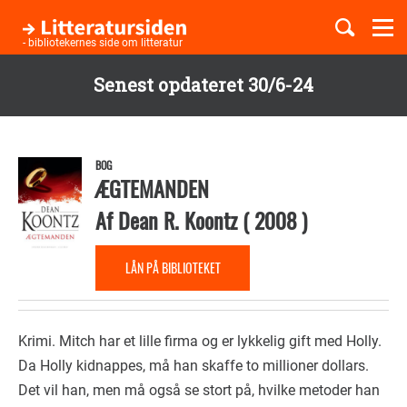
Togg
navi
- bibliotekernes side om litteratur
Senest opdateret 30/6-24
Børnebøger
Gå
til
Boglister
hovedindhold
BOG
ÆGTEMANDEN
Af
Dean R. Koontz
(
2008
)
Temaer
LÅN PÅ BIBLIOTEKET
Krimi. Mitch har et lille firma og er lykkelig gift med Holly.
Da Holly kidnappes, må han skaffe to millioner dollars.
Det vil han, men må også se stort på, hvilke metoder han