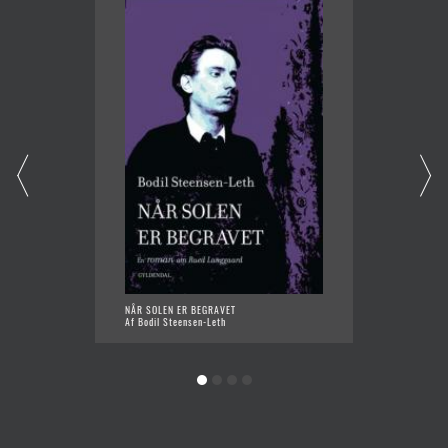
NÅR SOLEN ER BEGRAVET
FEM ÅR 
Af Bodil Steensen-Leth
Af Bodi