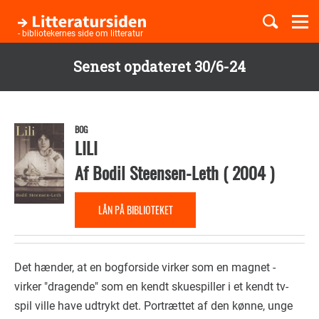
Togg
navi
- bibliotekernes side om litteratur
Senest opdateret 30/6-24
Børnebøger
Gå
til
Boglister
hovedindhold
BOG
LILI
Af
Bodil Steensen-Leth
(
2004
)
Temaer
LÅN PÅ BIBLIOTEKET
Det hænder, at en bogforside virker som en magnet -
virker "dragende" som en kendt skuespiller i et kendt tv-
spil ville have udtrykt det. Portrættet af den kønne, unge