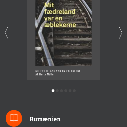
MIT FÆDRELAND VAR EN ÆBLEKERNE
LIVSAN
Af Herta Müller
Af Hert
Rumænien