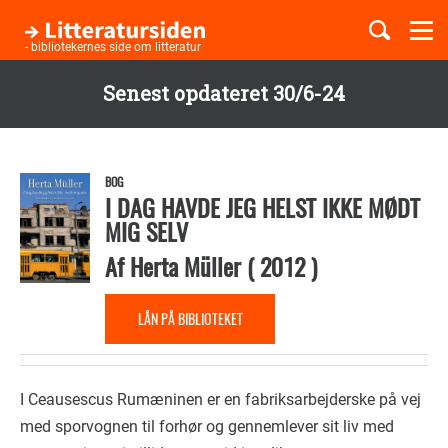
Togg
navi
- bibliotekernes side om litteratur
Senest opdateret 30/6-24
Børnebøger
Gå
til
Boglister
hovedindhold
BOG
I DAG HAVDE JEG HELST IKKE MØDT
MIG SELV
Temaer
Af
Herta Müller
(
2012
)
LÅN PÅ BIBLIOTEKET
I Ceausescus Rumæninen er en fabriksarbejderske på vej
med sporvognen til forhør og gennemlever sit liv med