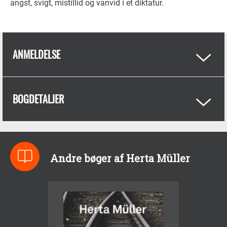
angst, svigt, mistillid og vanvid i et diktatur.
ANMELDELSE
BOGDETALJER
Andre bøger af Herta Müller