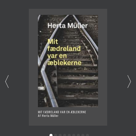
MIT FÆDRELAND VAR EN ÆBLEKERNE
NOSTAL
Af Herta Müller
Af Mirc