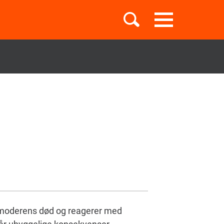
Toggle
navigation
Børnebøger
Boglister
Temaer
 moderens død og reagerer med