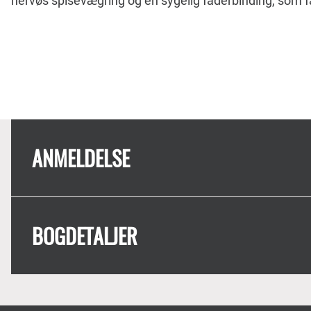
nervøs spisevægring og en sygelig faderbinding, som 
ANMELDELSE
BOGDETALJER