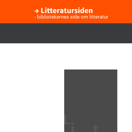
- bibliotekernes side om litteratur
Gå
til
hovedindhold