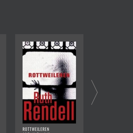
ROTTWEILEREN
FORVILDEDE SJÆL