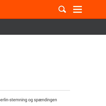
Toggle
navigation
Børnebøger
Boglister
Temaer
 Berlin-stemning og spændingen