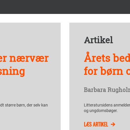
Artikel
er nærvær
Årets bed
sning
for børn 
Barbara Rughol
idt større børn, der selv kan
Litteratursidens anmelder
og ungdomsbøger.
LÆS ARTIKEL