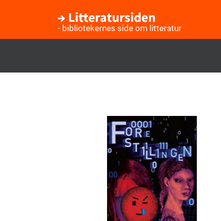
- bibliotekernes side om litteratur
Gå
til
hovedindhold