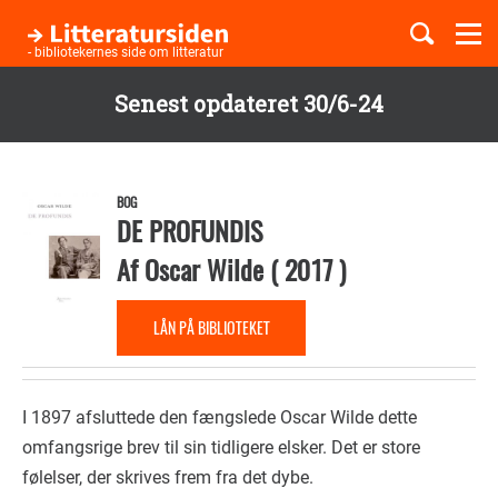
Togg
navi
- bibliotekernes side om litteratur
Senest opdateret 30/6-24
Børnebøger
Gå
til
Boglister
hovedindhold
BOG
DE PROFUNDIS
Af
Oscar Wilde
(
2017
)
Temaer
LÅN PÅ BIBLIOTEKET
I 1897 afsluttede den fængslede Oscar Wilde dette
omfangsrige brev til sin tidligere elsker. Det er store
følelser, der skrives frem fra det dybe.