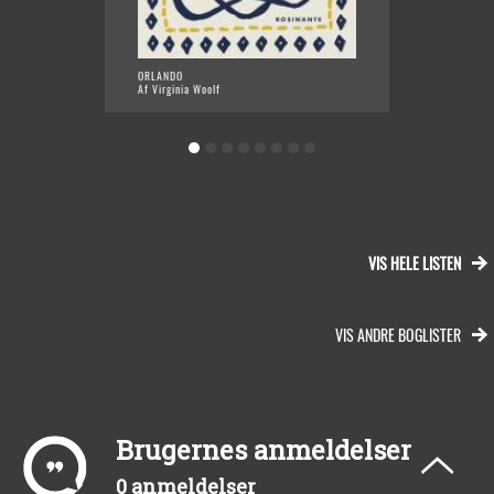
ORLANDO
GIOVAN
Af Virginia Woolf
Af Jame
VIS HELE LISTEN
VIS ANDRE BOGLISTER
Brugernes anmeldelser
0 anmeldelser