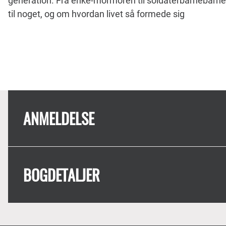
generation. Fra enke-mormoren til soldaterbarnebarne
til noget, og om hvordan livet så formede sig
ANMELDELSE
BOGDETALJER