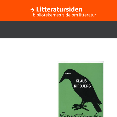
- bibliotekernes side om litteratur
Gå
til
hovedindhold