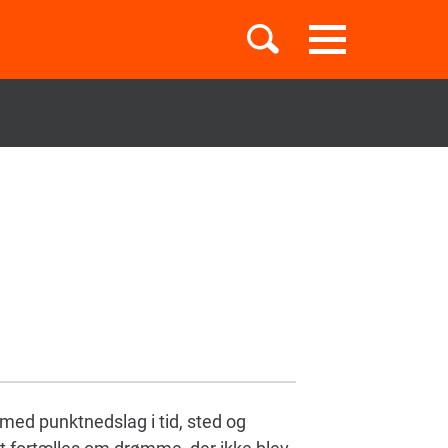
Toggle
navigation
Børnebøger
Boglister
Temaer
med punktnedslag i tid, sted og