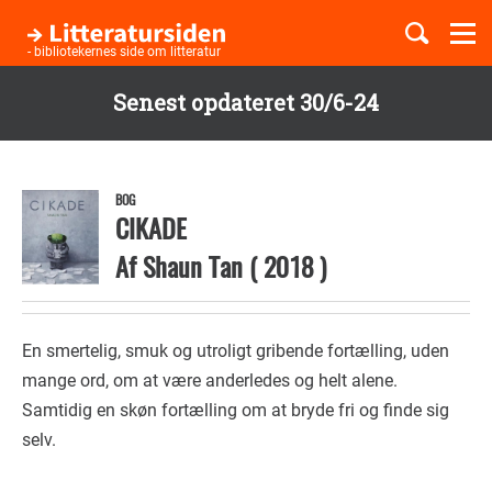
Togg
navi
- bibliotekernes side om litteratur
Senest opdateret 30/6-24
Børnebøger
Gå
til
Boglister
hovedindhold
BOG
CIKADE
Af
Shaun Tan
(
2018
)
Temaer
En smertelig, smuk og utroligt gribende fortælling, uden
mange ord, om at være anderledes og helt alene.
Samtidig en skøn fortælling om at bryde fri og finde sig
selv.