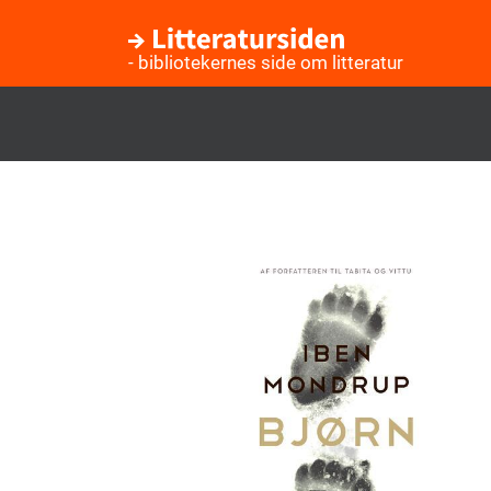
- bibliotekernes side om litteratur
Gå
til
hovedindhold