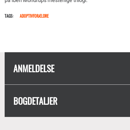
på Iben Mondrups mesterlige trilogi.
TAGS
ADOPTIVFORÆLDRE
ANMELDELSE
BOGDETALJER