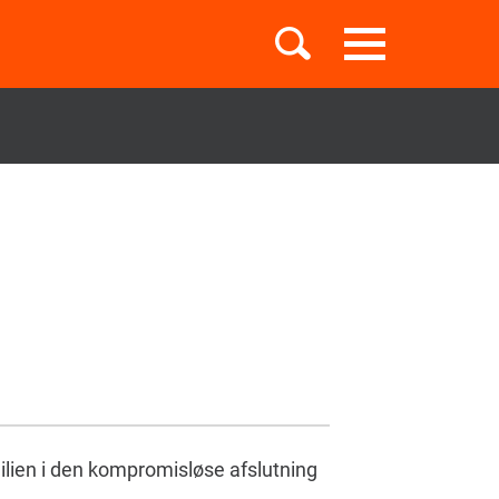
Toggle
navigation
Børnebøger
Boglister
Temaer
milien i den kompromisløse afslutning