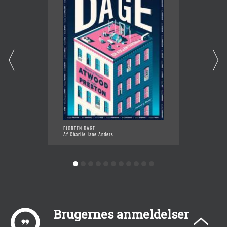
FJORTEN DAGE
GILEAD
Af Charlie Jane Anders
Af Marg
Brugernes anmeldelser