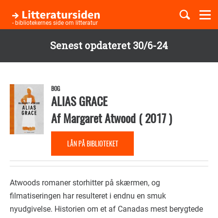
Togg
navi
- bibliotekernes side om litteratur
Senest opdateret 30/6-24
Børnebøger
Gå
til
Boglister
hovedindhold
BOG
ALIAS GRACE
Af
Margaret Atwood
(
2017
)
Temaer
LÅN PÅ BIBLIOTEKET
Atwoods romaner storhitter på skærmen, og
filmatiseringen har resulteret i endnu en smuk
nyudgivelse. Historien om et af Canadas mest berygtede