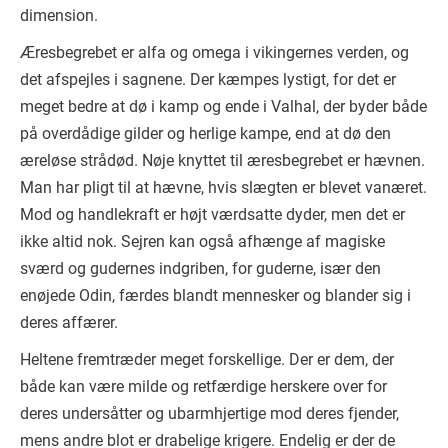
dimension.
Æresbegrebet er alfa og omega i vikingernes verden, og
det afspejles i sagnene. Der kæmpes lystigt, for det er
meget bedre at dø i kamp og ende i Valhal, der byder både
på overdådige gilder og herlige kampe, end at dø den
æreløse strådød. Nøje knyttet til æresbegrebet er hævnen.
Man har pligt til at hævne, hvis slægten er blevet vanæret.
Mod og handlekraft er højt værdsatte dyder, men det er
ikke altid nok. Sejren kan også afhænge af magiske
sværd og gudernes indgriben, for guderne, især den
enøjede Odin, færdes blandt mennesker og blander sig i
deres affærer.
Heltene fremtræder meget forskellige. Der er dem, der
både kan være milde og retfærdige herskere over for
deres undersåtter og ubarmhjertige mod deres fjender,
mens andre blot er drabelige krigere. Endelig er der de