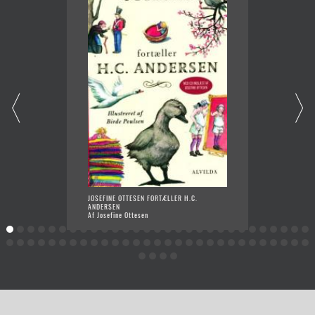
JOSEFINE OTTESEN FORTÆLLER H.C.
VIKING
ANDERSEN
FORTÆL
Af Josefine Ottesen
Af Jose