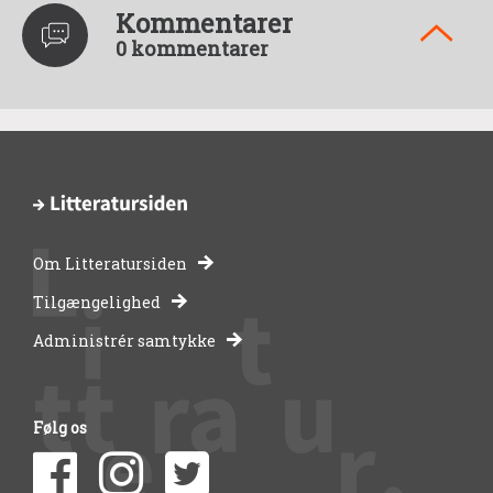
Kommentarer
0 kommentarer
Om Litteratursiden
-
Tilgængelighed
Administrér samtykke
bibliotekernes
side
Følg os
om