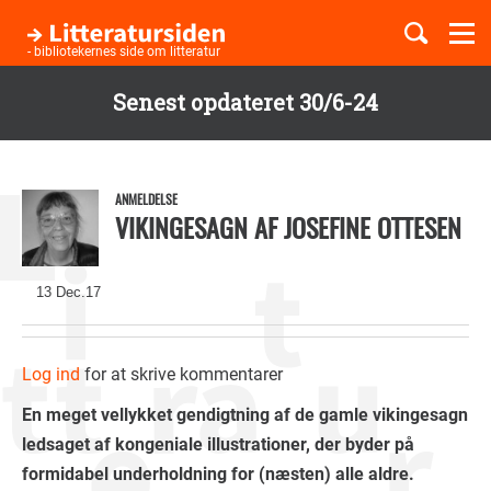
Togg
navi
- bibliotekernes side om litteratur
Senest opdateret 30/6-24
Børnebøger
Gå
til
Boglister
hovedindhold
ANMELDELSE
VIKINGESAGN AF JOSEFINE OTTESEN
Temaer
13 Dec.17
Log ind
for at skrive kommentarer
En meget vellykket gendigtning af de gamle vikingesagn
ledsaget af kongeniale illustrationer, der byder på
formidabel underholdning for (næsten) alle aldre.