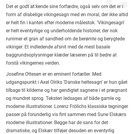
Det er godt at kende sine forfædre, også selv om det er i
form af drabelige vikingesagn med en moral, der ikke altid
er helt fin i kanten efter moderne målestok. ’Vikingesagn’
er helt eventyrlige og underholdende historier, der nok
rummer et gran af sandhed om de berømte og berygtede
vikinger. Et indledende afsnit med de mest basale
baggrundsoplysninger klæder læseren på til bedre at
forstå vikingernes verden.
Josefine Ottesen er en eminent fortæller. Med
udgangspunkt i Axel Olriks ’Danske heltesagn’ er hun gået
tilbage til kilderne og har gendigtet sagnene i et prægnant
og mundret sprog. Teksten ledsages af både gamle og
moderne illustrationer. Lorenz Frölichs klassiske tegninger
passer på forunderlig vis fint sammen med Sune Elskærs
moderne illustrationer. Begge har de sans for det
dramatiske, og Elskær tilføjer desuden en eventyrlig