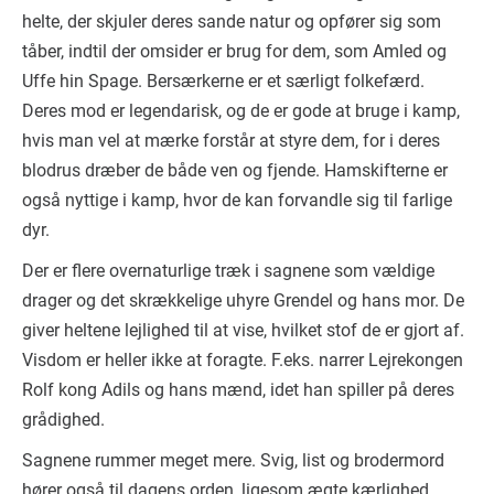
helte, der skjuler deres sande natur og opfører sig som
tåber, indtil der omsider er brug for dem, som Amled og
Uffe hin Spage. Bersærkerne er et særligt folkefærd.
Deres mod er legendarisk, og de er gode at bruge i kamp,
hvis man vel at mærke forstår at styre dem, for i deres
blodrus dræber de både ven og fjende. Hamskifterne er
også nyttige i kamp, hvor de kan forvandle sig til farlige
dyr.
Der er flere overnaturlige træk i sagnene som vældige
drager og det skrækkelige uhyre Grendel og hans mor. De
giver heltene lejlighed til at vise, hvilket stof de er gjort af.
Visdom er heller ikke at foragte. F.eks. narrer Lejrekongen
Rolf kong Adils og hans mænd, idet han spiller på deres
grådighed.
Sagnene rummer meget mere. Svig, list og brodermord
hører også til dagens orden, ligesom ægte kærlighed