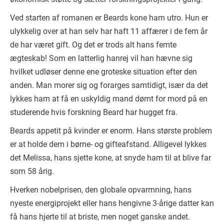
Ved starten af romanen er Beards kone ham utro. Hun er
ulykkelig over at han selv har haft 11 affærer i de fem år
de har været gift. Og det er trods alt hans femte
ægteskab! Som en latterlig hanrej vil han hævne sig
hvilket udløser denne ene groteske situation efter den
anden. Man morer sig og forarges samtidigt, især da det
lykkes ham at få en uskyldig mand dømt for mord på en
studerende hvis forskning Beard har hugget fra.
Beards appetit på kvinder er enorm. Hans største problem
er at holde dem i børne- og gifteafstand. Alligevel lykkes
det Melissa, hans sjette kone, at snyde ham til at blive far
som 58 årig.
Hverken nobelprisen, den globale opvarmning, hans
nyeste energiprojekt eller hans hengivne 3-årige datter kan
få hans hjerte til at briste, men noget ganske andet.