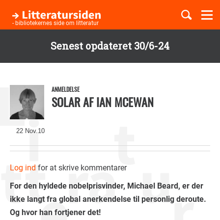
Togg
navi
- bibliotekernes side om litteratur
Senest opdateret 30/6-24
Børnebøger
Gå
til
Boglister
hovedindhold
ANMELDELSE
SOLAR AF IAN MCEWAN
Temaer
22 Nov.10
Log ind
for at skrive kommentarer
For den hyldede nobelprisvinder, Michael Beard, er der
ikke langt fra global anerkendelse til personlig deroute.
Og hvor han fortjener det!