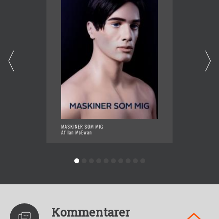
MASKINER SOM MIG
NØDDES
Af Ian McEwan
Af Ian 
Kommentarer