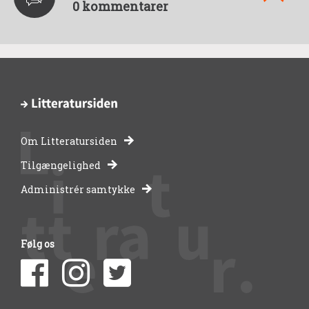
0 kommentarer
Om Litteratursiden
-
Tilgængelighed
Administrér samtykke
bibliotekernes
side
Følg os
om