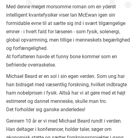
Med denne meget morsomme roman om en yderst
intelligent kvantefysiker viser Ian McEwan igen sin
formidable evne til at sætte sig ind i svært tilgængelige
emner - i hvert fald for læseren - som fysik, solenergi,
global opvarmning, men tillige i menneskets begærlighed
og forfængelighed.
At forfatteren havde et funny bone kommer som en
befriende overraskelse.
Michael Beard er en sol i sin egen verden. Som ung har
han bidraget med væsentlig forskning, hvilket indbragte
ham nobelprisen i fysik. Altså har vi at gøre med et højt
estimeret og dannet menneske, skulle man tro.
Det forholder sig ganske anderledes!
Gennem 10 år er vi med Michael Beard rundt i verden.
Han deltager i konferencer, holder taler, søger om
økonomisk støtte og sætter forskningsprojekter i gang.