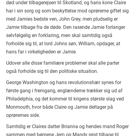
død under tilbagerejsen til Skotland, og hans kone Claire
har i sin sorg og som beskyttelse mod oprørerne giftet sig
med Jamies bedste ven, John Grey, men pludselig er
Jamie tilbage fra de døde. Den rasende Jamie forlanger
selvfølgelig en forklaring, men skal samtidig også
forholde sig til, at lord Johns søn, William, opdager, at
hans far i virkeligheden er Jamie.
Udover alle disse familiære problemer skal alle parter
også forholde sig til den politiske situation.
George Washington og hans revolutionshær synes for
første gang i fremgang, englænderne trækker sig ud af
Philadelphia, og det kommer til krigens største slag ved
Monmouth, hvor både Claire og Jamie deltager på
oprørernes side.
Samtidig er Claires datter Brianna og hendes mand Roger
sammen med børnene Jem og Mandy rejst tilbage til