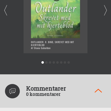
OUTLANDER. 8. BIND, SKREVET MED MIT
OUTLAND
HJERTEBLOD
Af Dian
Af Diana Gabaldon
Kommentarer
0 kommentarer