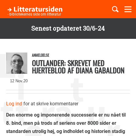
Togg
navi
- bibliotekernes side om litteratur
Senest opdateret 30/6-24
Børnebøger
Gå
til
Boglister
hovedindhold
ANMELDELSE
OUTLANDER: SKREVET MED
HJERTEBLOD AF DIANA GABALDON
Temaer
12 Nov.20
Log ind
for at skrive kommentarer
Den enorme og imponerende successerie er nu nået til
8. bind, men på trods af seriens over 8000 sider er
standarden utrolig høj, og indholdet og historien stadig