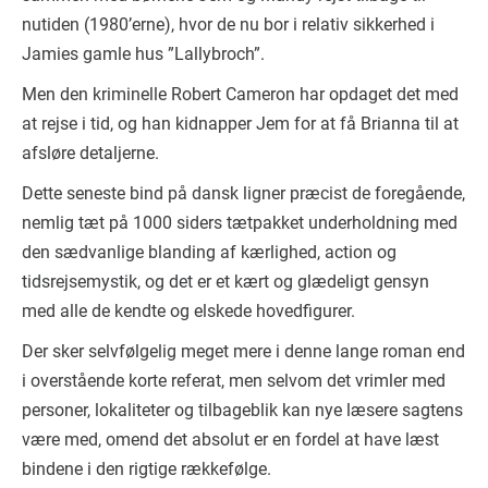
nutiden (1980’erne), hvor de nu bor i relativ sikkerhed i
Jamies gamle hus ”Lallybroch”.
Men den kriminelle Robert Cameron har opdaget det med
at rejse i tid, og han kidnapper Jem for at få Brianna til at
afsløre detaljerne.
Dette seneste bind på dansk ligner præcist de foregående,
nemlig tæt på 1000 siders tætpakket underholdning med
den sædvanlige blanding af kærlighed, action og
tidsrejsemystik, og det er et kært og glædeligt gensyn
med alle de kendte og elskede hovedfigurer.
Der sker selvfølgelig meget mere i denne lange roman end
i overstående korte referat, men selvom det vrimler med
personer, lokaliteter og tilbageblik kan nye læsere sagtens
være med, omend det absolut er en fordel at have læst
bindene i den rigtige rækkefølge.