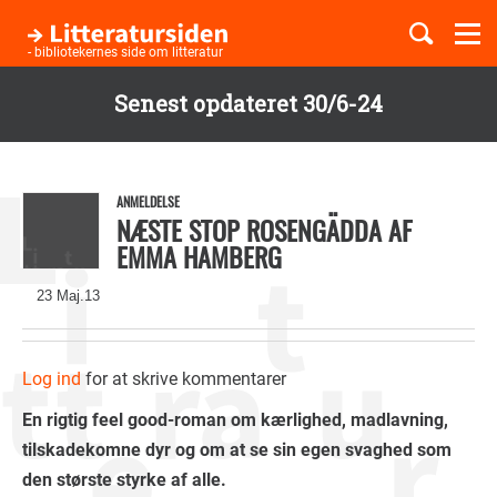
Togg
navi
- bibliotekernes side om litteratur
Senest opdateret 30/6-24
Børnebøger
Gå
til
Boglister
hovedindhold
ANMELDELSE
NÆSTE STOP ROSENGÄDDA AF
EMMA HAMBERG
Temaer
23 Maj.13
Log ind
for at skrive kommentarer
En rigtig feel good-roman om kærlighed, madlavning,
tilskadekomne dyr og om at se sin egen svaghed som
den største styrke af alle.