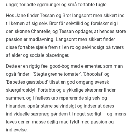
unger, forladte egernunger og små fortabte fugle.
Hos Jane finder Tessan og Bror langsomt men sikkert ind
til kernen af sig selv. Bror får selvtillid og forelsker sig i
den skønne Chantelle, og Tessan opdager, at hendes store
passion er madlavning. Langsomt men sikkert finder
disse fortabte sjæle frem til en ro og selvindsigt på tværs
af alder og sociale placeringer.
Dette er en rigtig feel good-bog med elementer, som man
også finder i ’Stegte grønne tomater’, ’Chocolat’ og
’Babettes gæstebud’ tilsat en god omgang svensk
skærgårdsidyl. Fortabte og ulykkelige skæbner finder
sammen, og i fællesskab reparerer de sig selv og
hinanden, opnår større selvindsigt og indser at deres
individuelle særpræg gør dem til noget særligt – og imens
laves der en masse dejlig mad fyldt med passion og
indlevelse.