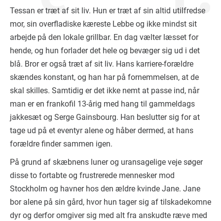
Tessan er træt af sit liv. Hun er træt af sin altid utilfredse
mor, sin overfladiske kæreste Lebbe og ikke mindst sit
arbejde på den lokale grillbar. En dag vælter læsset for
hende, og hun forlader det hele og bevæger sig ud i det
blå. Bror er også træt af sit liv. Hans karriere-forældre
skændes konstant, og han har på fornemmelsen, at de
skal skilles. Samtidig er det ikke nemt at passe ind, når
man er en frankofil 13-årig med hang til gammeldags
jakkesæt og Serge Gainsbourg. Han beslutter sig for at
tage ud på et eventyr alene og håber dermed, at hans
forældre finder sammen igen.
På grund af skæbnens luner og uransagelige veje søger
disse to fortabte og frustrerede mennesker mod
Stockholm og havner hos den ældre kvinde Jane. Jane
bor alene på sin gård, hvor hun tager sig af tilskadekomne
dyr og derfor omgiver sig med alt fra anskudte ræve med