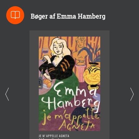
Bøger af Emma Hamberg
JE M'APPELLE AGNETA
HJERTE