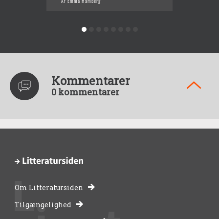
Af Emma Hamberg
Af Emm
Kommentarer
0 kommentarer
Om Litteratursiden
-
Tilgængelighed