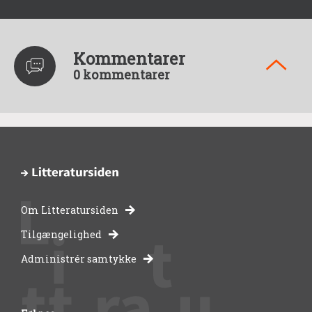
Kommentarer
0 kommentarer
Om Litteratursiden
-
Tilgængelighed
Administrér samtykke
bibliotekernes
side