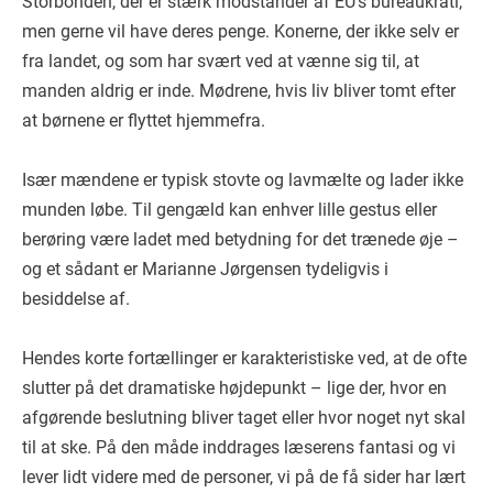
Storbonden, der er stærk modstander af EU's bureaukrati,
men gerne vil have deres penge. Konerne, der ikke selv er
fra landet, og som har svært ved at vænne sig til, at
manden aldrig er inde. Mødrene, hvis liv bliver tomt efter
at børnene er flyttet hjemmefra.
Især mændene er typisk stovte og lavmælte og lader ikke
munden løbe. Til gengæld kan enhver lille gestus eller
berøring være ladet med betydning for det trænede øje –
og et sådant er Marianne Jørgensen tydeligvis i
besiddelse af.
Hendes korte fortællinger er karakteristiske ved, at de ofte
slutter på det dramatiske højdepunkt – lige der, hvor en
afgørende beslutning bliver taget eller hvor noget nyt skal
til at ske. På den måde inddrages læserens fantasi og vi
lever lidt videre med de personer, vi på de få sider har lært