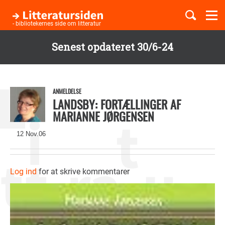
Togg
navi
- bibliotekernes side om litteratur
Senest opdateret 30/6-24
Børnebøger
Gå
til
Boglister
hovedindhold
ANMELDELSE
LANDSBY: FORTÆLLINGER AF
MARIANNE JØRGENSEN
Temaer
12 Nov.06
Log ind
for at skrive kommentarer