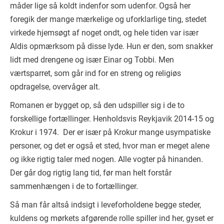
måder lige så koldt indenfor som udenfor. Også her
foregik der mange mærkelige og uforklarlige ting, stedet
virkede hjemsøgt af noget ondt, og hele tiden var især
Aldis opmærksom på disse lyde. Hun er den, som snakker
lidt med drengene og især Einar og Tobbi. Men
værtsparret, som går ind for en streng og religiøs
opdragelse, overvåger alt.
Romanen er bygget op, så den udspiller sig i de to
forskellige fortællinger. Henholdsvis Reykjavik 2014-15 og
Krokur i 1974. Der er især på Krokur mange usympatiske
personer, og det er også et sted, hvor man er meget alene
og ikke rigtig taler med nogen. Alle vogter på hinanden.
Der går dog rigtig lang tid, før man helt forstår
sammenhængen i de to fortællinger.
Så man får altså indsigt i leveforholdene begge steder,
kuldens og mørkets afgørende rolle spiller ind her, gyset er