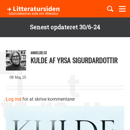
Togg
navi
- bibliotekernes side om litteratur
Senest opdateret 30/6-24
Børnebøger
Gå
til
Boglister
hovedindhold
ANMELDELSE
KULDE AF YRSA SIGURDARDOTTIR
Temaer
08 Maj.15
Log ind
for at skrive kommentarer