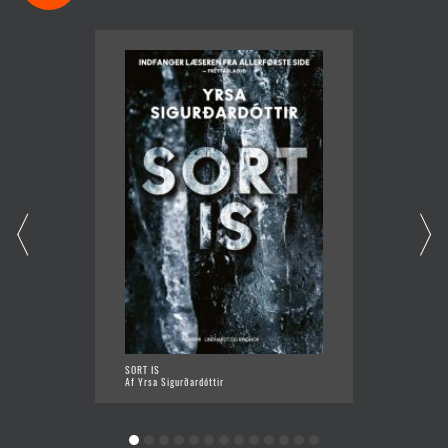
SORT IS
TAVSH
Af Yrsa Sigurðardóttir
Af Yrsa