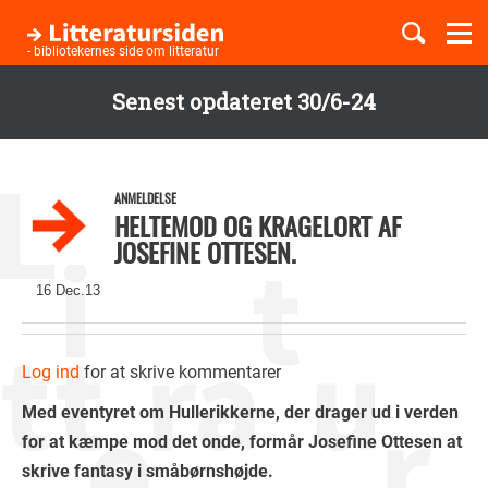
Togg
navi
- bibliotekernes side om litteratur
Senest opdateret 30/6-24
Børnebøger
Gå
til
Boglister
hovedindhold
ANMELDELSE
HELTEMOD OG KRAGELORT AF
JOSEFINE OTTESEN.
Temaer
16 Dec.13
Log ind
for at skrive kommentarer
Med eventyret om Hullerikkerne, der drager ud i verden
for at kæmpe mod det onde, formår Josefine Ottesen at
skrive fantasy i småbørnshøjde.