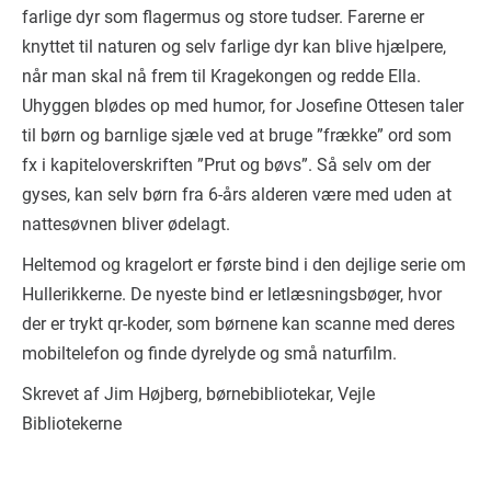
farlige dyr som flagermus og store tudser. Farerne er
knyttet til naturen og selv farlige dyr kan blive hjælpere,
når man skal nå frem til Kragekongen og redde Ella.
Uhyggen blødes op med humor, for Josefine Ottesen taler
til børn og barnlige sjæle ved at bruge ”frække” ord som
fx i kapiteloverskriften ”Prut og bøvs”. Så selv om der
gyses, kan selv børn fra 6-års alderen være med uden at
nattesøvnen bliver ødelagt.
Heltemod og kragelort er første bind i den dejlige serie om
Hullerikkerne. De nyeste bind er letlæsningsbøger, hvor
der er trykt qr-koder, som børnene kan scanne med deres
mobiltelefon og finde dyrelyde og små naturfilm.
Skrevet af Jim Højberg, børnebibliotekar, Vejle
Bibliotekerne