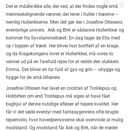
Det er måske ikke alle, der ved, at der findes nogle små
menneskelignende væsner, der lever i huller i træerne –
nemlig Hullerikkerne. Men det gør der i Josefine Ottesens
eventyrlige univers. Ask og Birk er sådanne Hullerikker og
kommer fra Syvstammetræet. En dag tager de Ella med
op i toppen af træet. Her bliver hun bortført af en krage,
og da Kragekongens livret er Hullerikker, må vores to
venner ud på en farefuld rejse for at redde den stakkels
Emma. Det bliver en tur fuld af gys og grin – uhygge og
hygge for de små tilhørere.
Josefine Ottesen har lavet en cocktail af Troldepus og
Hobbitten om end Troldepus må siges at have fået
baghjul af denne nutidige afløser af højere kvalitet. Her
får vi det søde eventyr med fantasygenrens ofte brugte
rejsemotiv, hvor hovedpersonerne skal overvinde al mulig
modstand. Og modstand får Ask og Birk, når de møder