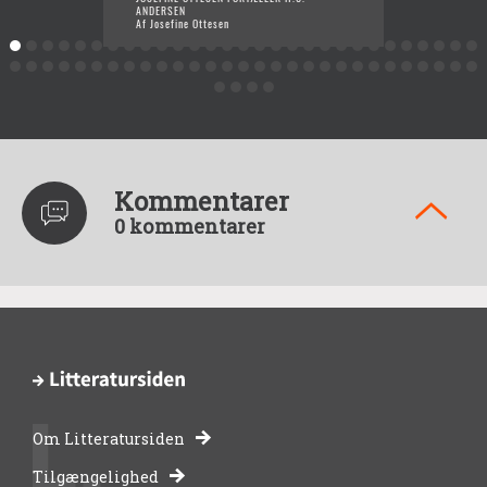
ANDERSEN
FORTÆL
Af Josefine Ottesen
Af Jose
Kommentarer
0 kommentarer
Om Litteratursiden
-
Tilgængelighed