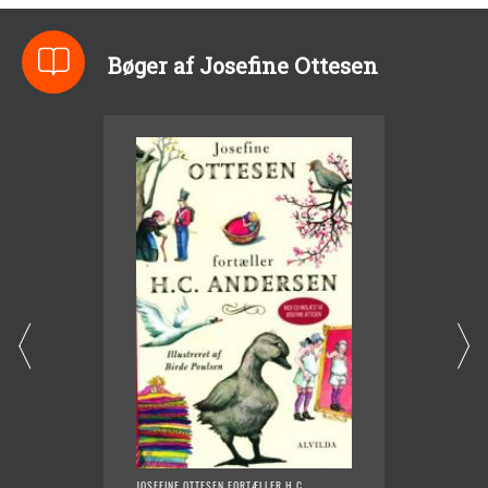
Bøger af Josefine Ottesen
JOSEFINE OTTESEN FORTÆLLER H.C.
VIKING