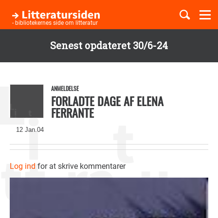
Togg
navi
- bibliotekernes side om litteratur
Senest opdateret 30/6-24
Børnebøger
Gå
til
Boglister
hovedindhold
ANMELDELSE
FORLADTE DAGE AF ELENA
FERRANTE
Temaer
12 Jan.04
Log ind
for at skrive kommentarer