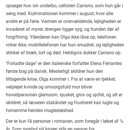
opsøger hun sin underbo, cellisten Carrano, som hun går i
seng med. Kulminationen kommer i august, hvor alle
andre er på ferie. Varmen er overvældende, lejligheden er
invaderet af myrer, drengen ligger syg, og hunden dør af
forgiftning. Yderdøren kan Olga ikke låse op, telefonen
virker ikke, mobiltelefonen har hun smadret, og lejligheden
stinker af bræk, lort og død. Heldigvis dukker Carrano op.
"Forladte dage" er den italienske forfatter Elena Ferrantes
første bog på dansk. Mesterligt skildrer hun den
tiltagende krise, Olga kommer i. Fra at være en tjekket,
velplejet kvinde og omsorgsfuld mor bliver
hovedpersonen glemsom, sjusket, grov og sjofel, og alt er
skildret, så læseren stakåndet og frustreret kan lugte og
fornemme hendes magtesløshed.
Der er kun få personer i romanen, som foregår i løbet af ½
år. Som symbol på krisen står en person fra