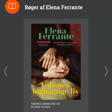
Bøger af Elena Ferrante
VOKSNES LØGNAGTIGE LIV
DET LEJ
Af Elena Ferrante
KLUMM
Af Elen