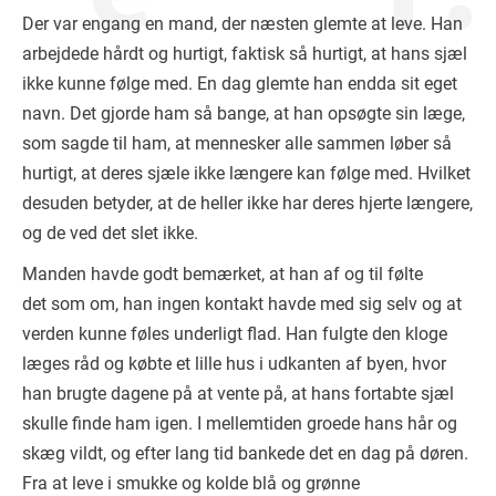
Der var engang en mand, der næsten glemte at leve. Han
arbejdede hårdt og hurtigt, faktisk så hurtigt, at hans sjæl
ikke kunne følge med. En dag glemte han endda sit eget
navn. Det gjorde ham så bange, at han opsøgte sin læge,
som sagde til ham, at mennesker alle sammen løber så
hurtigt, at deres sjæle ikke længere kan følge med. Hvilket
desuden betyder, at de heller ikke har deres hjerte længere,
og de ved det slet ikke.
Manden havde godt bemærket, at han af og til følte
det som om, han ingen kontakt havde med sig selv og at
verden kunne føles underligt flad. Han fulgte den kloge
læges råd og købte et lille hus i udkanten af byen, hvor
han brugte dagene på at vente på, at hans fortabte sjæl
skulle finde ham igen. I mellemtiden groede hans hår og
skæg vildt, og efter lang tid bankede det en dag på døren.
Fra at leve i smukke og kolde blå og grønne