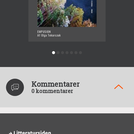
EMPUSION
HR. TYD
Af Olga Tokarczuk
Af Olga
Kommentarer
0 kommentarer