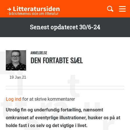
Togg
navi
- bibliotekernes side om litteratur
Senest opdateret 30/6-24
Børnebøger
Gå
til
Boglister
hovedindhold
ANMELDELSE
DEN FORTABTE SJÆL
Temaer
19 Jan.21
Log ind
for at skrive kommentarer
Utrolig fin og underfundig fortælling, nænsomt
omkranset af eventyrlige illustrationer, husker os på at
holde fast i os selv og det vigtige i livet.