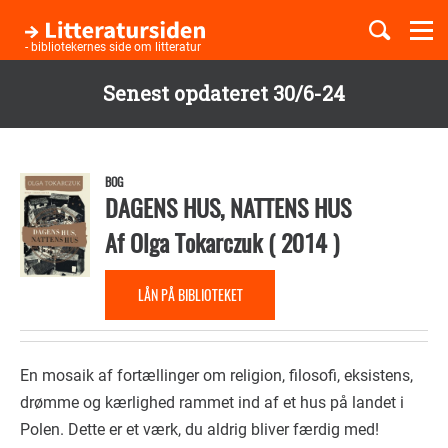
Togg
navi
- bibliotekernes side om litteratur
Senest opdateret 30/6-24
Børnebøger
Gå
til
Boglister
hovedindhold
BOG
DAGENS HUS, NATTENS HUS
Af
Olga Tokarczuk
(
2014
)
Temaer
LÅN PÅ BIBLIOTEKET
En mosaik af fortællinger om religion, filosofi, eksistens,
drømme og kærlighed rammet ind af et hus på landet i
Polen. Dette er et værk, du aldrig bliver færdig med!