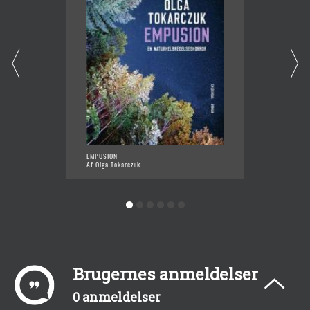
EMPUSION
HR. TYD
Af Olga Tokarczuk
Af Olga
Brugernes anmeldelser
0 anmeldelser