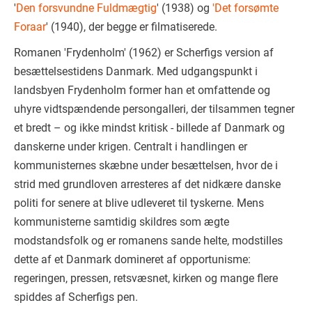
'
Den forsvundne Fuldmægtig
' (1938) og
'Det forsømte
Foraar
' (1940), der begge er filmatiserede.
Romanen 'Frydenholm' (1962) er Scherfigs version af
besættelsestidens Danmark. Med udgangspunkt i
landsbyen Frydenholm former han et omfattende og
uhyre vidtspændende persongalleri, der tilsammen tegner
et bredt – og ikke mindst kritisk - billede af Danmark og
danskerne under krigen. Centralt i handlingen er
kommunisternes skæbne under besættelsen, hvor de i
strid med grundloven arresteres af det nidkære danske
politi for senere at blive udleveret til tyskerne. Mens
kommunisterne samtidig skildres som ægte
modstandsfolk og er romanens sande helte, modstilles
dette af et Danmark domineret af opportunisme:
regeringen, pressen, retsvæsnet, kirken og mange flere
spiddes af Scherfigs pen.