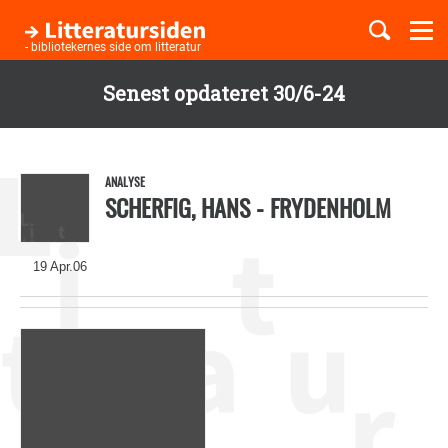
Togg
navi
- bibliotekernes side om litteratur
Senest opdateret 30/6-24
Børnebøger
Gå
til
Boglister
hovedindhold
ANALYSE
SCHERFIG, HANS - FRYDENHOLM
Temaer
19 Apr.06