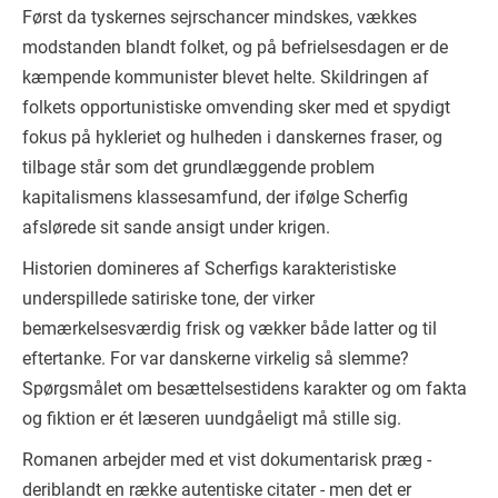
Først da tyskernes sejrschancer mindskes, vækkes
modstanden blandt folket, og på befrielsesdagen er de
kæmpende kommunister blevet helte. Skildringen af
folkets opportunistiske omvending sker med et spydigt
fokus på hykleriet og hulheden i danskernes fraser, og
tilbage står som det grundlæggende problem
kapitalismens klassesamfund, der ifølge Scherfig
afslørede sit sande ansigt under krigen.
Historien domineres af Scherfigs karakteristiske
underspillede satiriske tone, der virker
bemærkelsesværdig frisk og vækker både latter og til
eftertanke. For var danskerne virkelig så slemme?
Spørgsmålet om besættelsestidens karakter og om fakta
og fiktion er ét læseren uundgåeligt må stille sig.
Romanen arbejder med et vist dokumentarisk præg -
deriblandt en række autentiske citater - men det er