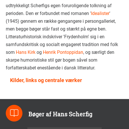
udtrykkeligt Scherfigs egen foruroligende tolkning af
perioden. Den er forbundet med romanen '
Idealister
'
(1945) gennem en række gengangere i persongalleriet,
men begge bøger står fast og stærkt på egne ben.
Litteraturhistorisk indskriver 'Frydenholm' sig i en
samfundskritisk og socialt engageret tradition med folk
som
Hans Kirk
og
Henrik Pontoppidan
, og særligt den
skarpe humoristiske stil gør bogen såvel som
forfatterskabet enestående i dansk litteratur.
Kilder, links og centrale værker
Bøger af Hans Scherfig