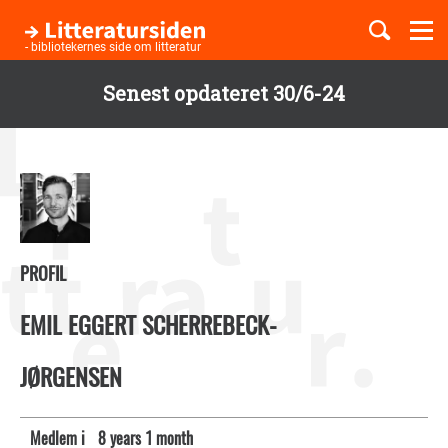
Togg
navi
- bibliotekernes side om litteratur
Senest opdateret 30/6-24
Børnebøger
Gå
til
Boglister
hovedindhold
Temaer
PROFIL
EMIL EGGERT SCHERREBECK-
JØRGENSEN
Medlem i
8 years 1 month