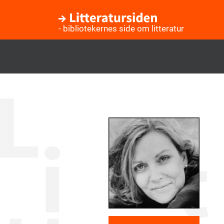
- bibliotekernes side om litteratur
Gå
til
hovedindhold