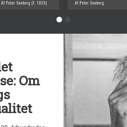
Af Peter Seeberg (f. 1925)
Af Peter Seeberg
det
øse: Om
gs
alitet