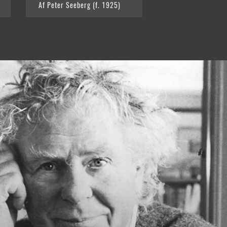
Af Peter Seeberg (f. 1925)
Af Peter Seeberg 