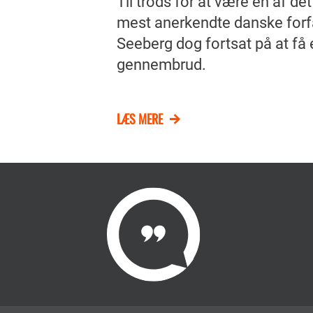
Til trods for at være en af de
mest anerkendte danske forf
Seeberg dog fortsat på at få e
gennembrud.
LÆS MERE