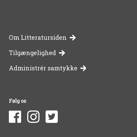
-
Om Litteratursiden
Tilgængelighed
bibliotekernes
Administrér samtykke
side
om
Følg os
litteratur