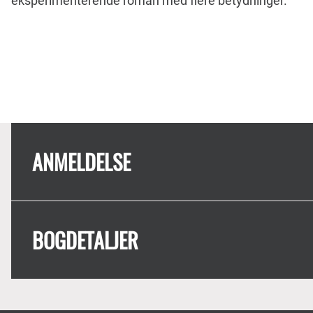
eksperimenterende roman med flere betydninger.
ANMELDELSE
BOGDETALJER