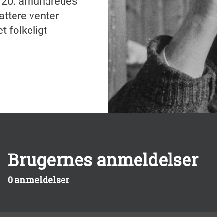
t 20. århundredes
attere venter
t folkeligt
Brugernes anmeldelser
0 anmeldelser