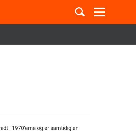
Toggle
navigation
Børnebøger
Boglister
Temaer
midt i 1970’erne og er samtidig en