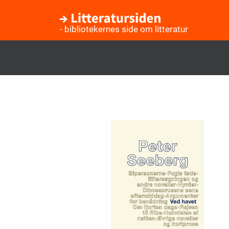
- bibliotekernes side om litteratur
Gå
til
hovedindhold