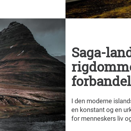
Saga-land
rigdomm
forbandel
I den moderne islands
en konstant og en ur
for menneskers liv o