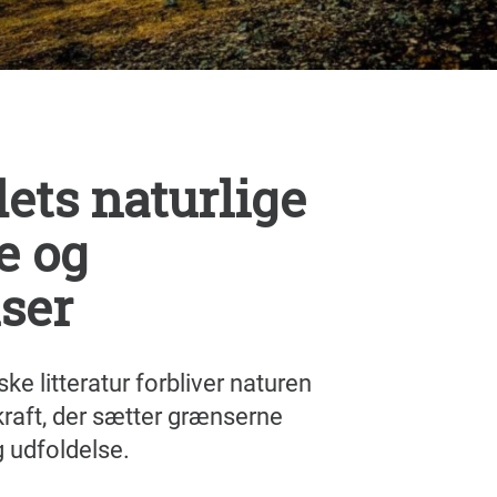
ets naturlige
e og
ser
ke litteratur forbliver naturen
kraft, der sætter grænserne
g udfoldelse.