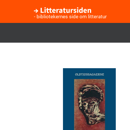
- bibliotekernes side om litteratur
Gå
til
hovedindhold