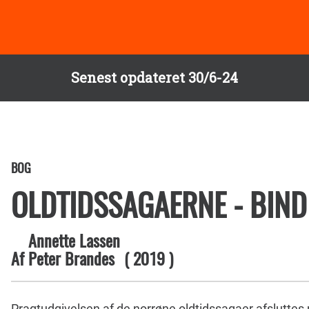
Senest opdateret 30/6-24
BOG
OLDTIDSSAGAERNE - BIND
Annette Lassen
Af
Peter Brandes
(
2019
)
Pragtudgivelsen af de norrøne oldtidssagaer afsluttes 