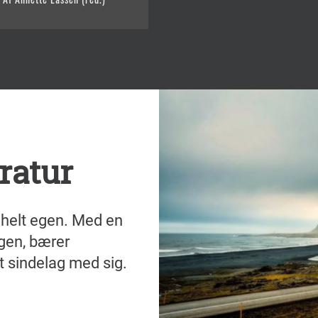
eratur
n helt egen. Med en
agen, bærer
rt sindelag med sig.