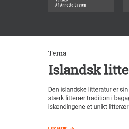
Af Annette Lassen
Tema
Islandsk litt
Den islandske litteratur er si
stærk litterær tradition i bag
islændingene et unikt litteræ
LÆS MERE