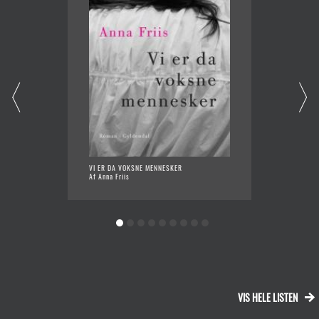
VI ER DA VOKSNE MENNESKER
NATJAG
Af Anna Friis
Af Jepp
VIS HELE LISTEN