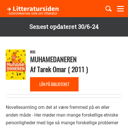
Togg
navi
- bibliotekernes side om litteratur
Senest opdateret 30/6-24
Børnebøger
Gå
til
Boglister
hovedindhold
BOG
MUHAMEDANEREN
Af
Tarek Omar
(
2011
)
Temaer
LÅN PÅ BIBLIOTEKET
Novellesamling om det at være fremmed på en eller
anden måde - Her møder man mange forskellige etniske
personligheder med lige så mange forskellige problemer