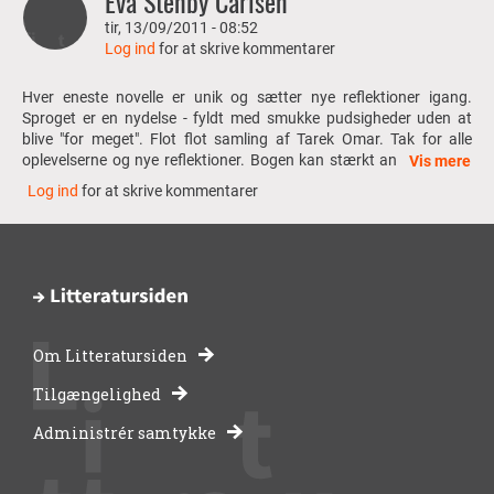
Eva Stenby Carlsen
tir, 13/09/2011 - 08:52
Log ind
for at skrive kommentarer
Hver eneste novelle er unik og sætter nye reflektioner igang.
Sproget er en nydelse - fyldt med smukke pudsigheder uden at
blive "for meget". Flot flot samling af Tarek Omar. Tak for alle
oplevelserne og nye reflektioner. Bogen kan stærkt anbefales fra
Vis mere
8. klasse til 110 år og er oplagt pensum. En ægte forandringsbog!
Log ind
for at skrive kommentarer
Om Litteratursiden
-
Tilgængelighed
Administrér samtykke
bibliotekernes