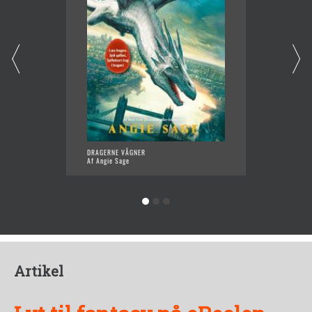
DRAGERNE VÅGNER
ALKYMI
Af Angie Sage
Af Angi
Artikel