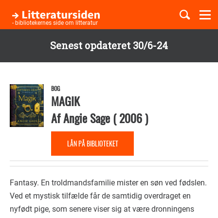
Togg
navi
- bibliotekernes side om litteratur
Senest opdateret 30/6-24
Børnebøger
Gå
til
Boglister
hovedindhold
BOG
MAGIK
Af
Angie Sage
(
2006
)
Temaer
LÅN PÅ BIBLIOTEKET
Fantasy. En troldmandsfamilie mister en søn ved fødslen.
Ved et mystisk tilfælde får de samtidig overdraget en
nyfødt pige, som senere viser sig at være dronningens