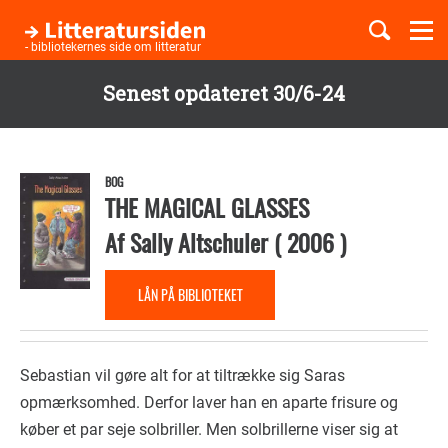
Togg
navi
- bibliotekernes side om litteratur
Senest opdateret 30/6-24
Børnebøger
Gå
til
Boglister
hovedindhold
BOG
THE MAGICAL GLASSES
Af
Sally Altschuler
(
2006
)
Temaer
LÅN PÅ BIBLIOTEKET
Sebastian vil gøre alt for at tiltrække sig Saras
opmærksomhed. Derfor laver han en aparte frisure og
køber et par seje solbriller. Men solbrillerne viser sig at