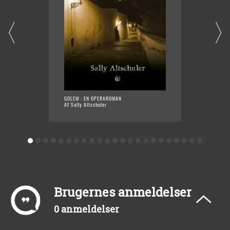
GOLEM : EN OPERAROMAN
DRØMM
Af Sally Altschuler
Af Sally
Brugernes anmeldelser
0 anmeldelser