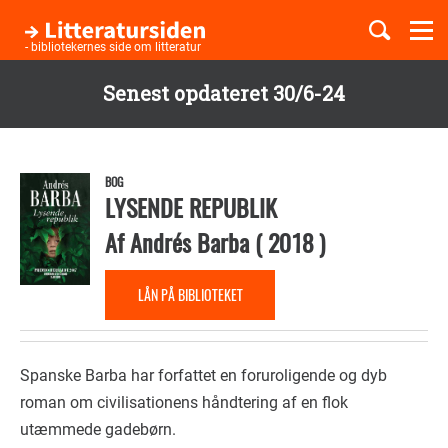
Togg
navi
- bibliotekernes side om litteratur
Senest opdateret 30/6-24
Børnebøger
Gå
til
Boglister
hovedindhold
BOG
LYSENDE REPUBLIK
Af
Andrés Barba
(
2018
)
Temaer
LÅN PÅ BIBLIOTEKET
Spanske Barba har forfattet en foruroligende og dyb
roman om civilisationens håndtering af en flok
utæmmede gadebørn.