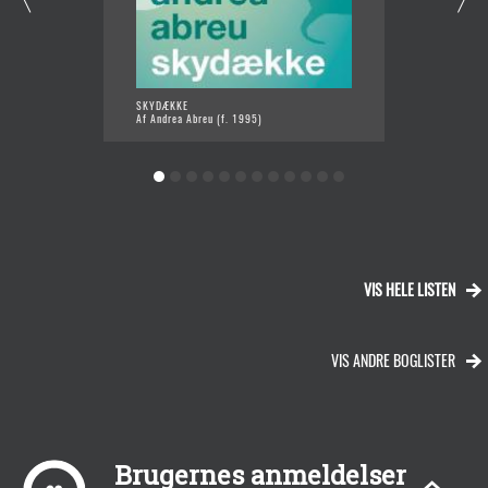
SKYDÆKKE
ONDT E
Af Andrea Abreu (f. 1995)
Af Javi
VIS HELE LISTEN
VIS ANDRE BOGLISTER
Brugernes anmeldelser