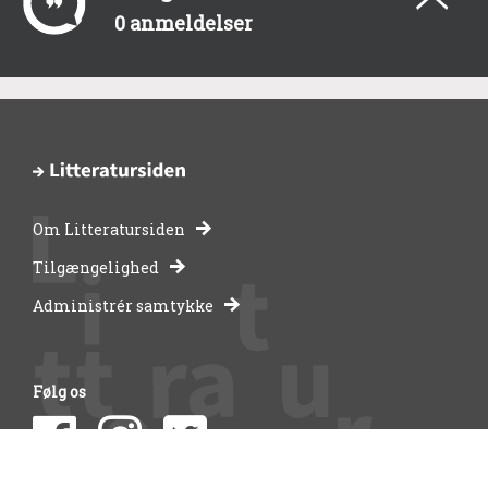
0 anmeldelser
Om Litteratursiden
-
Tilgængelighed
Administrér samtykke
bibliotekernes
side
Følg os
om