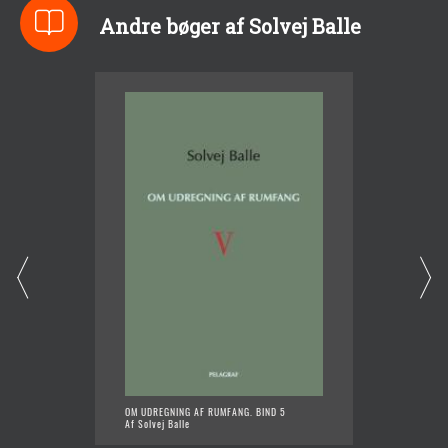
Andre bøger af Solvej Balle
OM UDREGNING AF RUMFANG. BIND 5
OM UDR
Af Solvej Balle
Af Solve