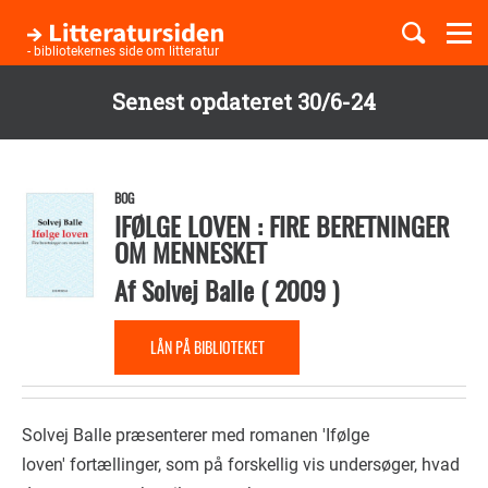
Togg
navi
- bibliotekernes side om litteratur
Senest opdateret 30/6-24
Børnebøger
Gå
til
Boglister
hovedindhold
BOG
IFØLGE LOVEN : FIRE BERETNINGER
OM MENNESKET
Temaer
Af
Solvej Balle
(
2009
)
LÅN PÅ BIBLIOTEKET
Solvej Balle præsenterer med romanen 'Ifølge
loven' fortællinger, som på forskellig vis undersøger, hvad