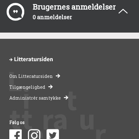
Brugernes anmeldelser
0 anmeldelser
Om Litteratursiden
-
Tilgængelighed
Administrér samtykke
bibliotekernes
side
Følg os
om