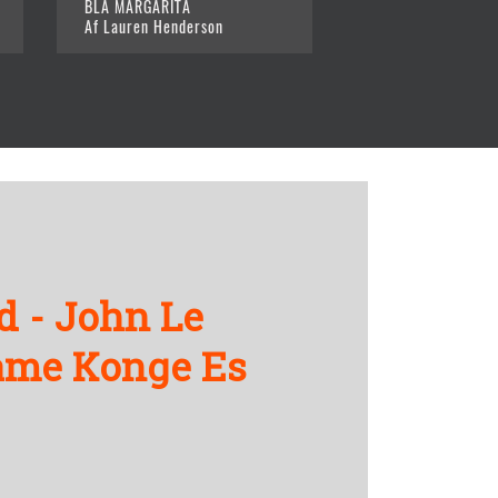
BLÅ MARGARITA
Af Lauren Henderson
d - John Le
ame Konge Es