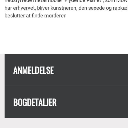
nedstyrtede metalmobile "Flydende Planet", som Mow
har erhvervet, bliver kunstneren, den sexede og rapk
beslutter at finde morderen
ANMELDELSE
BOGDETALJER