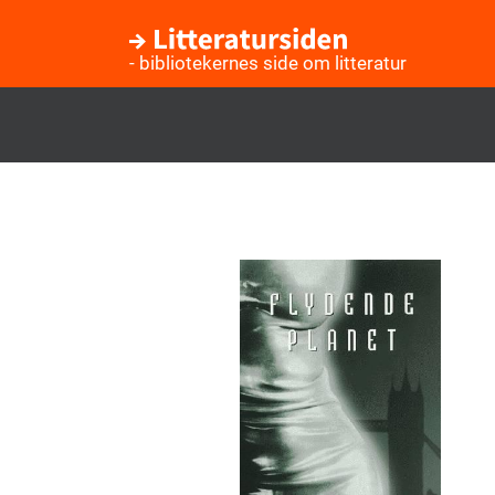
- bibliotekernes side om litteratur
Gå
til
hovedindhold