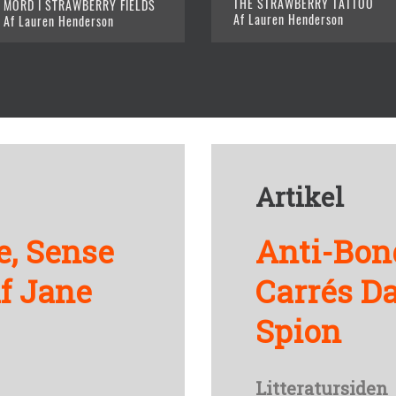
THE STRAWBERRY TATTOO
MORD I STRAWBERRY FIELDS
Af Lauren Henderson
Af Lauren Henderson
Artikel
e, Sense
Anti-Bon
af Jane
Carrés D
Spion
Litteratursiden