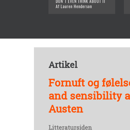
DON'T EVEN THINK ABOUT IT
Af Lauren Henderson
Artikel
Fornuft og følels
and sensibility 
Austen
Litteratursiden