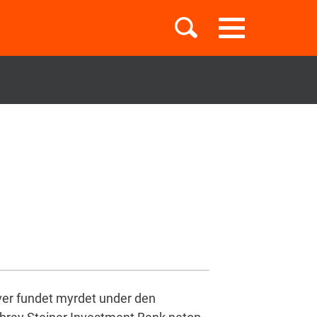
Toggle
navigation
Børnebøger
Boglister
Temaer
ver fundet myrdet under den