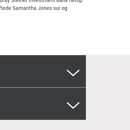
bray Steiner Investment Bank netop
æftede Samantha Jones sur og