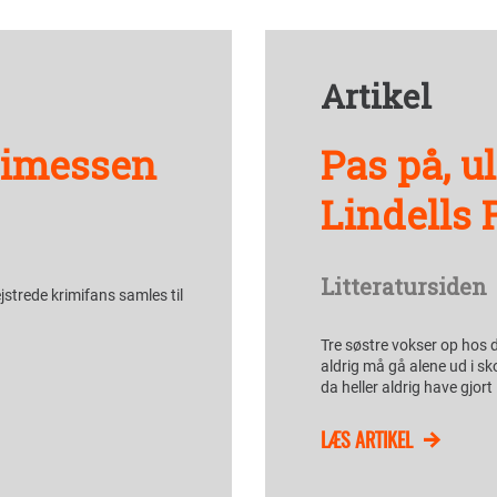
Artikel
imimessen
Pas på, u
Lindells
Litteratursiden
jstrede krimifans samles til
Tre søstre vokser op hos 
aldrig må gå alene ud i s
da heller aldrig have gjort
LÆS ARTIKEL