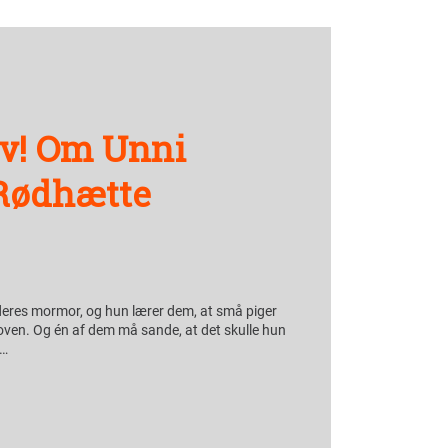
lv! Om Unni
 Rødhætte
deres mormor, og hun lærer dem, at små piger
koven. Og én af dem må sande, at det skulle hun
 …