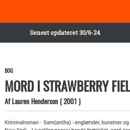
Senest opdateret 30/6-24
BOG
MORD I STRAWBERRY FIE
Af
Lauren Henderson
(
2001
)
Kriminalroman - Sam(antha) - englænder, kunstner og ufri