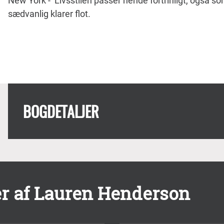
New York - Livsstilen passer hende fortrinligt, også s
sædvanlig klarer flot.
BOGDETALJER
r af Lauren Henderson