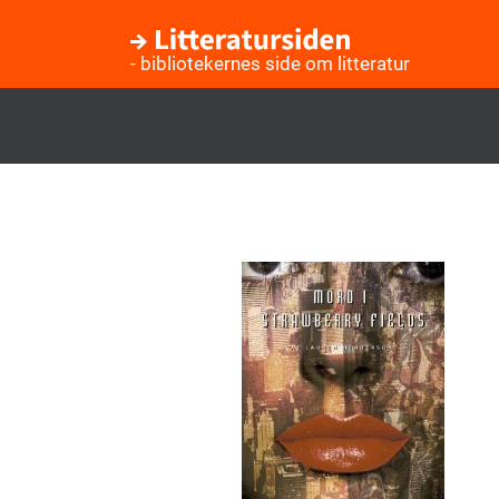
- bibliotekernes side om litteratur
Gå
til
hovedindhold