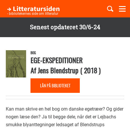
Togg
navi
- bibliotekernes side om litteratur
Senest opdateret 30/6-24
Børnebøger
Gå
til
Boglister
hovedindhold
BOG
EGE-EKSPEDITIONER
Af
Jens Blendstrup
(
2018
)
Temaer
LÅN PÅ BIBLIOTEKET
Kan man skrive en hel bog om danske egetræer? Og gider
nogen læse den? Ja til begge dele, når det er Lejbachs
smukke blyanttegninger ledsaget af Blendstrups