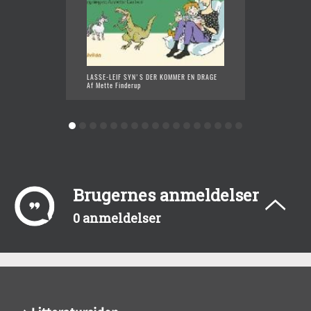
LASSE-LEIF SYN'S DER KOMMER EN DRAGE
A.S.P.
Af Mette Finderup
Af Mett
Brugernes anmeldelser
0 anmeldelser