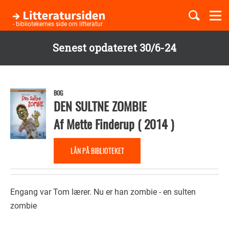
Togg
navi
- bibliotekernes side om litteratur
Senest opdateret 30/6-24
Børnebøger
Gå
til
Boglister
hovedindhold
BOG
DEN SULTNE ZOMBIE
Af
Mette Finderup
(
2014
)
Temaer
LÅN PÅ BIBLIOTEKET
Engang var Tom lærer. Nu er han zombie - en sulten
zombie