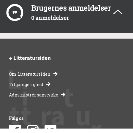
Brugernes anmeldelser
0 anmeldelser
Om Litteratursiden
-
Tilgængelighed
Administrér samtykke
bibliotekernes
side
Følg os
om