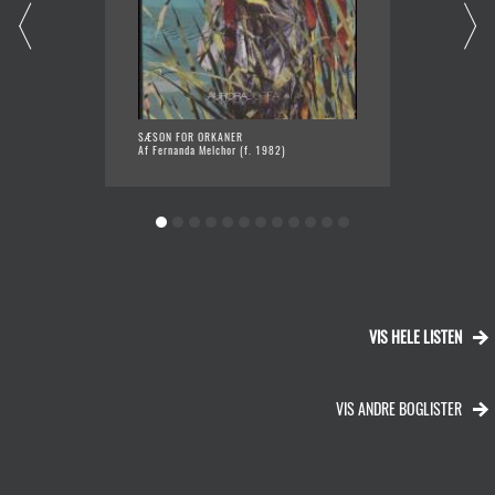
SÆSON FOR ORKANER
KVINDE
Af Fernanda Melchor (f. 1982)
Af Ange
VIS HELE LISTEN
VIS ANDRE BOGLISTER