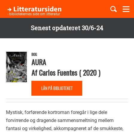
Togg
navi
- bibliotekernes side om litteratur
Senest opdateret 30/6-24
Børnebøger
Gå
til
Boglister
hovedindhold
BOG
AURA
Af
Carlos Fuentes
(
2020
)
Temaer
LÅN PÅ BIBLIOTEKET
Mystisk, forførende kortroman foregår i lige dele
forvirrende og dragende sammensmeltning mellem
fantasi og virkelighed, akkompagneret af de smukkeste,