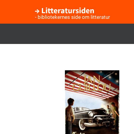
- bibliotekernes side om litteratur
Gå
til
hovedindhold