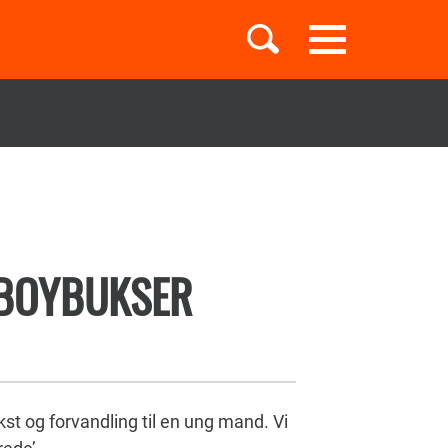
Toggle
navigation
Børnebøger
Boglister
BOYBUKSER
Temaer
t og forvandling til en ung mand. Vi