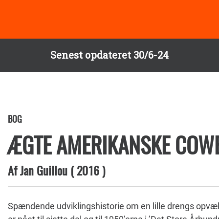
Senest opdateret 30/6-24
BOG
ÆGTE AMERIKANSKE COW
Af
Jan Guillou
(
2016
)
Spændende udviklingshistorie om en lille drengs opvæks