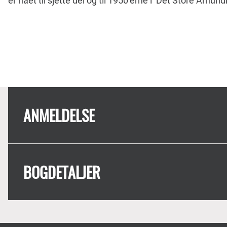
er nået til sjette del og til 1950’erne i ’Det Store Århund
ANMELDELSE
BOGDETALJER