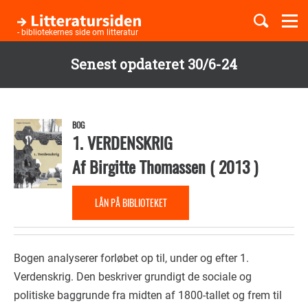
Togg
navi
- bibliotekernes side om litteratur
Senest opdateret 30/6-24
Børnebøger
Gå
til
Boglister
hovedindhold
BOG
1. VERDENSKRIG
Af
Birgitte Thomassen
(
2013
)
Temaer
LÅN PÅ BIBLIOTEKET
Bogen analyserer forløbet op til, under og efter 1.
Verdenskrig. Den beskriver grundigt de sociale og
politiske baggrunde fra midten af 1800-tallet og frem til