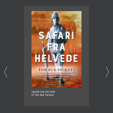
SAFARI FRA HELVEDE
MODERN
Af Tom Buk-Swienty
Af Peer