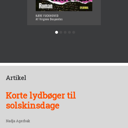
KÆRE FUCKHOVED
HVA'FO
Af Virginie Despentes
Af Vita
Artikel
Korte lydbøger til
solskinsdage
Nadja Agerbak