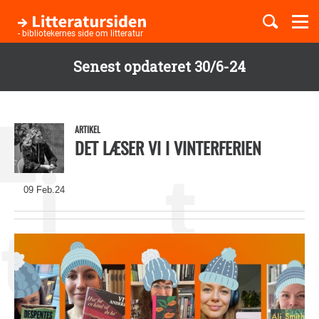
Togg
navi
- bibliotekernes side om litteratur
Senest opdateret 30/6-24
Børnebøger
Gå
til
Boglister
hovedindhold
ARTIKEL
DET LÆSER VI I VINTERFERIEN
Temaer
09 Feb.24