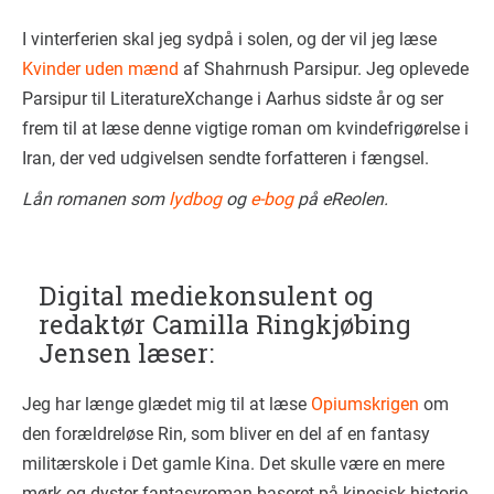
I vinterferien skal jeg sydpå i solen, og der vil jeg læse
Kvinder uden mænd
af Shahrnush Parsipur. Jeg oplevede
Parsipur til LiteratureXchange i Aarhus sidste år og ser
frem til at læse denne vigtige roman om kvindefrigørelse i
Iran, der ved udgivelsen sendte forfatteren i fængsel.
Lån romanen som
lydbog
og
e-bog
på eReolen.
Digital mediekonsulent og
redaktør Camilla Ringkjøbing
Jensen læser:
Jeg har længe glædet mig til at læse
Opiumskrigen
om
den forældreløse Rin, som bliver en del af en fantasy
militærskole i Det gamle Kina. Det skulle være en mere
mørk og dyster fantasyroman baseret på kinesisk historie