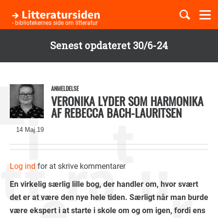
Togg
navi
- bibliotekernes side om litteratur
Senest opdateret 30/6-24
Børnebøger
Gå
til
Boglister
hovedindhold
ANMELDELSE
VERONIKA LYDER SOM HARMONIKA
AF REBECCA BACH-LAURITSEN
Temaer
14 Maj.19
Log ind
for at skrive kommentarer
En virkelig særlig lille bog, der handler om, hvor svært
det er at være den nye hele tiden. Særligt når man burde
være ekspert i at starte i skole om og om igen, fordi ens